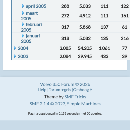
april 2005
288
5.033
111
122
maart
272
4.912
111
161
2005
februari
317
5.868
137
61
2005
januari
318
5.032
135
216
2005
2004
3.085
54.205
1.061
77
2003
2.084
29.945
433
39
Volvo 850 Forum © 2026
Help
Forumregels
Omhoog
Theme by
SMF Tricks
SMF 2.1.4 © 2023
,
Simple Machines
Pagina opgebouwd in 0.153 seconden met 30 queries.