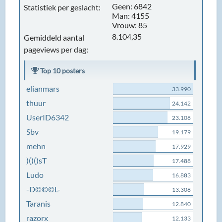
Geen: 6842
Statistiek per geslacht:
Man: 4155
Vrouw: 85
8.104,35
Gemiddeld aantal
pageviews per dag:
Top 10 posters
elianmars
33.990
thuur
24.142
UserID6342
23.108
Sbv
19.179
mehn
17.929
)()()sT
17.488
Ludo
16.883
-D©©©L-
13.308
Taranis
12.840
razorx
12.133