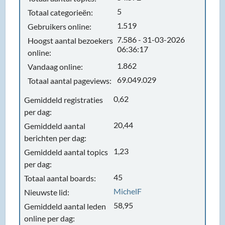
5
Totaal categorieën:
1.519
Gebruikers online:
7.586 - 31-03-2026
Hoogst aantal bezoekers
06:36:17
online:
1.862
Vandaag online:
69.049.029
Totaal aantal pageviews:
0,62
Gemiddeld registraties
per dag:
20,44
Gemiddeld aantal
berichten per dag:
1,23
Gemiddeld aantal topics
per dag:
45
Totaal aantal boards:
MichelF
Nieuwste lid:
58,95
Gemiddeld aantal leden
online per dag: