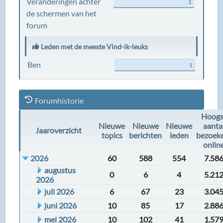
Veranderingen achter
1
de schermen van het
forum
Leden met de meeste Vind-ik-leuks
Ben
1
Forumhistorie
Hoogs
Nieuwe
Nieuwe
Nieuwe
aanta
Jaaroverzicht
topics
berichten
leden
bezoek
onlin
2026
60
588
554
7.58
augustus
0
6
4
5.21
2026
juli 2026
6
67
23
3.04
juni 2026
10
85
17
2.88
mei 2026
10
102
41
1.57