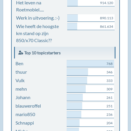
Het leven na
914.120
Roetmobiel.....
Werk in uitvoering. :-)
890.113
Wie heeft de hoogste
861.634
km stand op zijn
850/x70 Classic??
Top 10 topicstarters
Ben
768
thuur
346
Vulk
333
mehn
309
Johann
261
blauweroffel
251
mario850
236
Schnappi
204