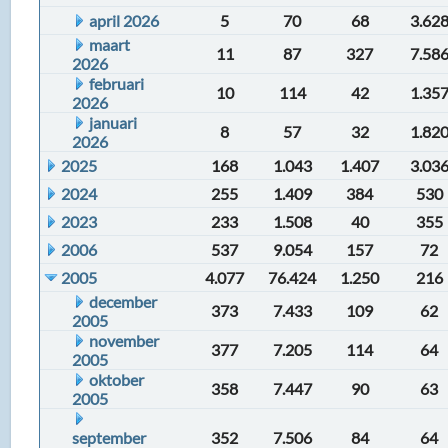
april 2026
5
70
68
3.62
maart
11
87
327
7.58
2026
februari
10
114
42
1.35
2026
januari
8
57
32
1.82
2026
2025
168
1.043
1.407
3.03
2024
255
1.409
384
530
2023
233
1.508
40
355
2006
537
9.054
157
72
2005
4.077
76.424
1.250
216
december
373
7.433
109
62
2005
november
377
7.205
114
64
2005
oktober
358
7.447
90
63
2005
september
352
7.506
84
64