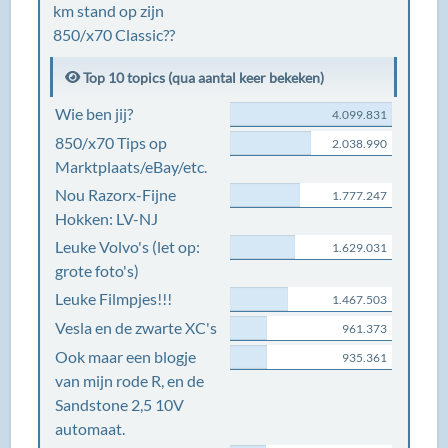
km stand op zijn
850/x70 Classic??
Top 10 topics (qua aantal keer bekeken)
Wie ben jij?
4.099.831
850/x70 Tips op
2.038.990
Marktplaats/eBay/etc.
Nou Razorx-Fijne
1.777.247
Hokken: LV-NJ
Leuke Volvo's (let op:
1.629.031
grote foto's)
Leuke Filmpjes!!!
1.467.503
Vesla en de zwarte XC's
961.373
Ook maar een blogje
935.361
van mijn rode R, en de
Sandstone 2,5 10V
automaat.