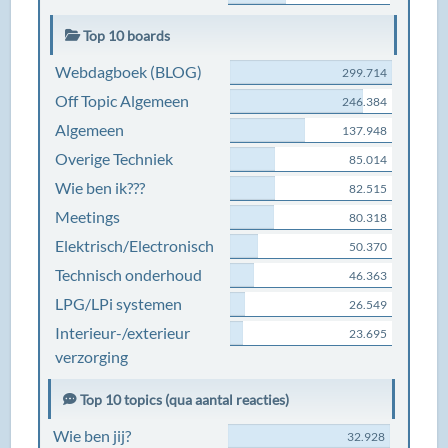
Top 10 boards
Webdagboek (BLOG)
299.714
Off Topic Algemeen
246.384
Algemeen
137.948
Overige Techniek
85.014
Wie ben ik???
82.515
Meetings
80.318
Elektrisch/Electronisch
50.370
Technisch onderhoud
46.363
LPG/LPi systemen
26.549
Interieur-/exterieur
23.695
verzorging
Top 10 topics (qua aantal reacties)
Wie ben jij?
32.928