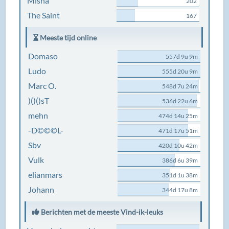
Misha
202
The Saint
167
Meeste tijd online
Domaso
557d 9u 9m
Ludo
555d 20u 9m
Marc O.
548d 7u 24m
)()()sT
536d 22u 6m
mehn
474d 14u 25m
-D©©©L-
471d 17u 51m
Sbv
420d 10u 42m
Vulk
386d 6u 39m
elianmars
351d 1u 38m
Johann
344d 17u 8m
Berichten met de meeste Vind-ik-leuks