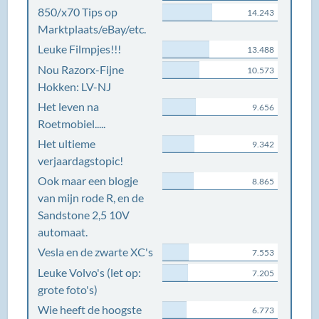
850/x70 Tips op
14.243
Marktplaats/eBay/etc.
Leuke Filmpjes!!!
13.488
Nou Razorx-Fijne
10.573
Hokken: LV-NJ
Het leven na
9.656
Roetmobiel.....
Het ultieme
9.342
verjaardagstopic!
Ook maar een blogje
8.865
van mijn rode R, en de
Sandstone 2,5 10V
automaat.
Vesla en de zwarte XC's
7.553
Leuke Volvo's (let op:
7.205
grote foto's)
Wie heeft de hoogste
6.773