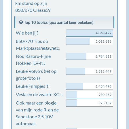
km stand op zijn
850/x70 Classic??
Top 10 topics (qua aantal keer bekeken)
Wie ben jij?
4.060.427
850/x70 Tips op
2.018.616
Marktplaats/eBay/etc.
Nou Razorx-Fijne
1.764.611
Hokken: LV-NJ
Leuke Volvo's (let op:
1.618.449
grote foto's)
Leuke Filmpjes!!!
1.454.495
Vesla en de zwarte XC's
950.239
Ook maar een blogje
923.137
van mijn rode R, en de
Sandstone 2,5 10V
automaat.