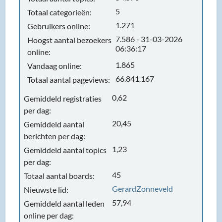
5
Totaal categorieën:
1.271
Gebruikers online:
7.586 - 31-03-2026
Hoogst aantal bezoekers
06:36:17
online:
1.865
Vandaag online:
66.841.167
Totaal aantal pageviews:
0,62
Gemiddeld registraties
per dag:
20,45
Gemiddeld aantal
berichten per dag:
1,23
Gemiddeld aantal topics
per dag:
45
Totaal aantal boards:
GerardZonneveld
Nieuwste lid:
57,94
Gemiddeld aantal leden
online per dag: