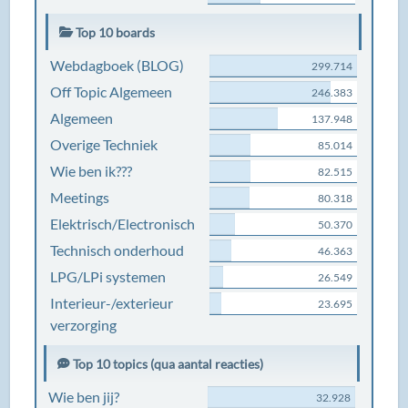
Top 10 boards
Webdagboek (BLOG)
299.714
Off Topic Algemeen
246.383
Algemeen
137.948
Overige Techniek
85.014
Wie ben ik???
82.515
Meetings
80.318
Elektrisch/Electronisch
50.370
Technisch onderhoud
46.363
LPG/LPi systemen
26.549
Interieur-/exterieur
23.695
verzorging
Top 10 topics (qua aantal reacties)
Wie ben jij?
32.928