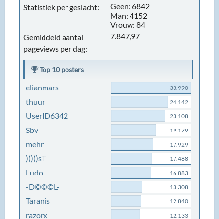
Geen: 6842
Statistiek per geslacht:
Man: 4152
Vrouw: 84
7.847,97
Gemiddeld aantal
pageviews per dag:
Top 10 posters
elianmars
33.990
thuur
24.142
UserID6342
23.108
Sbv
19.179
mehn
17.929
)()()sT
17.488
Ludo
16.883
-D©©©L-
13.308
Taranis
12.840
razorx
12.133