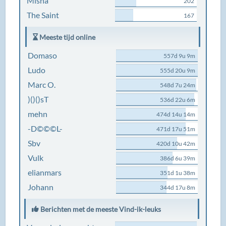
Misha
202
The Saint
167
Meeste tijd online
Domaso
557d 9u 9m
Ludo
555d 20u 9m
Marc O.
548d 7u 24m
)()()sT
536d 22u 6m
mehn
474d 14u 14m
-D©©©L-
471d 17u 51m
Sbv
420d 10u 42m
Vulk
386d 6u 39m
elianmars
351d 1u 38m
Johann
344d 17u 8m
Berichten met de meeste Vind-ik-leuks