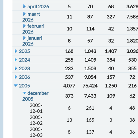
april 2026
5
70
68
3.62
maart
11
87
327
7.58
2026
februari
10
114
42
1.35
2026
januari
8
57
32
1.82
2026
2025
168
1.043
1.407
3.03
2024
255
1.409
384
530
2023
233
1.508
40
355
2006
537
9.054
157
72
2005
4.077
76.424
1.250
216
december
373
7.433
109
62
2005
2005-
6
261
4
48
12-01
2005-
13
165
3
38
12-02
2005-
8
137
4
36
12-03