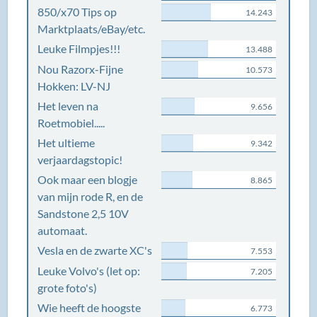
850/x70 Tips op
14.243
Marktplaats/eBay/etc.
Leuke Filmpjes!!!
13.488
Nou Razorx-Fijne
10.573
Hokken: LV-NJ
Het leven na
9.656
Roetmobiel.....
Het ultieme
9.342
verjaardagstopic!
Ook maar een blogje
8.865
van mijn rode R, en de
Sandstone 2,5 10V
automaat.
Vesla en de zwarte XC's
7.553
Leuke Volvo's (let op:
7.205
grote foto's)
Wie heeft de hoogste
6.773