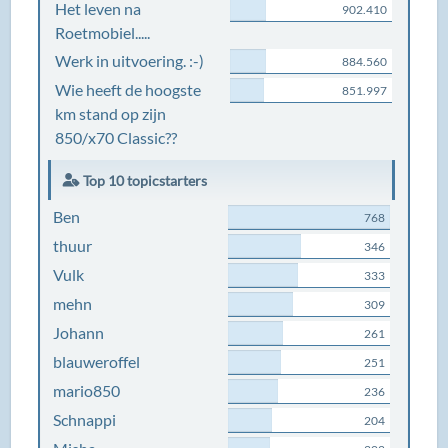
Het leven na
902.410
Roetmobiel.....
Werk in uitvoering. :-)
884.560
Wie heeft de hoogste
851.997
km stand op zijn
850/x70 Classic??
Top 10 topicstarters
Ben
768
thuur
346
Vulk
333
mehn
309
Johann
261
blauweroffel
251
mario850
236
Schnappi
204