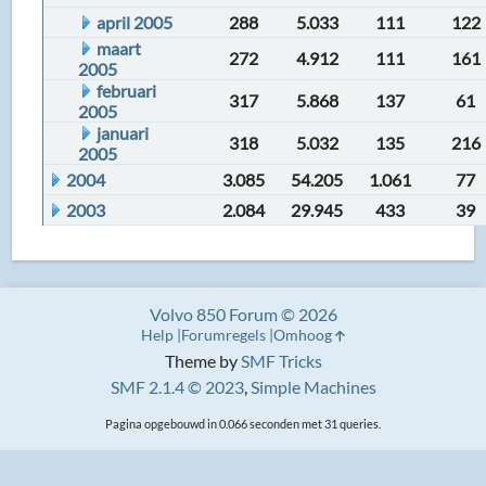
april 2005
288
5.033
111
122
maart
272
4.912
111
161
2005
februari
317
5.868
137
61
2005
januari
318
5.032
135
216
2005
2004
3.085
54.205
1.061
77
2003
2.084
29.945
433
39
Volvo 850 Forum © 2026
Help
Forumregels
Omhoog
Theme by
SMF Tricks
SMF 2.1.4 © 2023
,
Simple Machines
Pagina opgebouwd in 0.066 seconden met 31 queries.