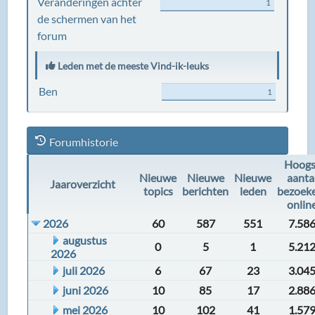
Veranderingen achter
1
de schermen van het
forum
Leden met de meeste Vind-ik-leuks
Ben
1
Forumhistorie
Hoogs
Nieuwe
Nieuwe
Nieuwe
aanta
Jaaroverzicht
topics
berichten
leden
bezoek
onlin
2026
60
587
551
7.58
augustus
0
5
1
5.21
2026
juli 2026
6
67
23
3.04
juni 2026
10
85
17
2.88
mei 2026
10
102
41
1.57