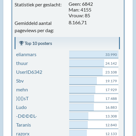
Geen: 6842
Statistiek per geslacht:
Man: 4155
Vrouw: 85
8.166,71
Gemiddeld aantal
pageviews per dag:
Top 10 posters
elianmars
33.990
thuur
24.142
UserID6342
23.108
Sbv
19.179
mehn
17.929
)()()sT
17.488
Ludo
16.883
-D©©©L-
13.308
Taranis
12.840
razorx
12.133