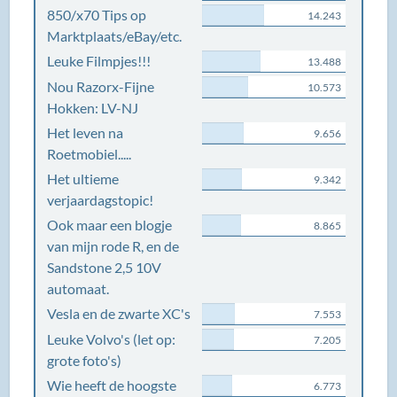
850/x70 Tips op
14.243
Marktplaats/eBay/etc.
Leuke Filmpjes!!!
13.488
Nou Razorx-Fijne
10.573
Hokken: LV-NJ
Het leven na
9.656
Roetmobiel.....
Het ultieme
9.342
verjaardagstopic!
Ook maar een blogje
8.865
van mijn rode R, en de
Sandstone 2,5 10V
automaat.
Vesla en de zwarte XC's
7.553
Leuke Volvo's (let op:
7.205
grote foto's)
Wie heeft de hoogste
6.773