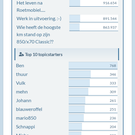
Het leven na
916.654
Roetmobiel.....
Werk in uitvoering. :-)
891.544
Wie heeft de hoogste
863.937
km stand op zijn
850/x70 Classic??
Top 10 topicstarters
Ben
768
thuur
346
Vulk
333
mehn
309
Johann
261
blauweroffel
251
mario850
236
Schnappi
204