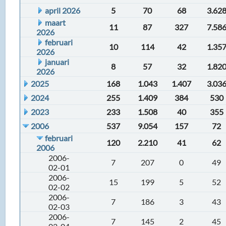
april 2026
5
70
68
3.62
maart
11
87
327
7.58
2026
februari
10
114
42
1.35
2026
januari
8
57
32
1.82
2026
2025
168
1.043
1.407
3.03
2024
255
1.409
384
530
2023
233
1.508
40
355
2006
537
9.054
157
72
februari
120
2.210
41
62
2006
2006-
7
207
0
49
02-01
2006-
15
199
5
52
02-02
2006-
7
186
3
43
02-03
2006-
7
145
2
45