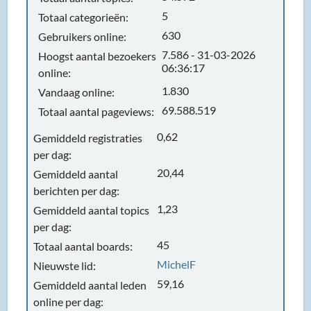
5
Totaal categorieën:
630
Gebruikers online:
7.586 - 31-03-2026
Hoogst aantal bezoekers
06:36:17
online:
1.830
Vandaag online:
69.588.519
Totaal aantal pageviews:
0,62
Gemiddeld registraties
per dag:
20,44
Gemiddeld aantal
berichten per dag:
1,23
Gemiddeld aantal topics
per dag:
45
Totaal aantal boards:
MichelF
Nieuwste lid:
59,16
Gemiddeld aantal leden
online per dag: