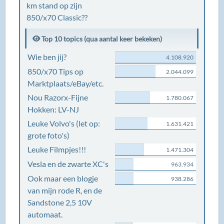
km stand op zijn
850/x70 Classic??
Top 10 topics (qua aantal keer bekeken)
Wie ben jij?
4.108.920
850/x70 Tips op
2.044.099
Marktplaats/eBay/etc.
Nou Razorx-Fijne
1.780.067
Hokken: LV-NJ
Leuke Volvo's (let op:
1.631.421
grote foto's)
Leuke Filmpjes!!!
1.471.304
Vesla en de zwarte XC's
963.934
Ook maar een blogje
938.286
van mijn rode R, en de
Sandstone 2,5 10V
automaat.