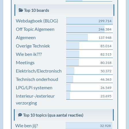
Top 10 boards
Webdagboek (BLOG)
299.714
Off Topic Algemeen
246.384
Algemeen
137.948
Overige Techniek
85.014
Wie ben ik???
82.515
Meetings
80.318
Elektrisch/Electronisch
50.372
Technisch onderhoud
46.363
LPG/LPi systemen
26.549
Interieur-/exterieur
23.695
verzorging
Top 10 topics (qua aantal reacties)
Wie ben jij?
32.928