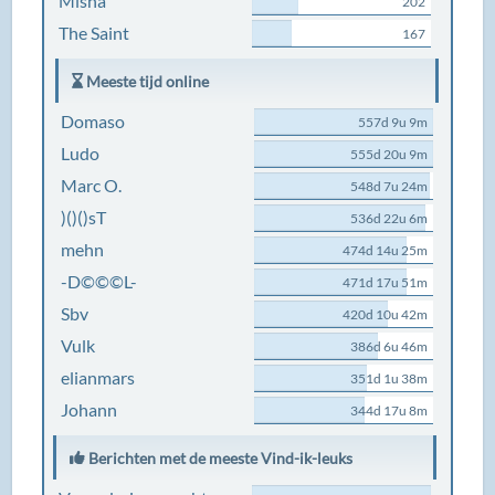
Misha
202
The Saint
167
Meeste tijd online
Domaso
557d 9u 9m
Ludo
555d 20u 9m
Marc O.
548d 7u 24m
)()()sT
536d 22u 6m
mehn
474d 14u 25m
-D©©©L-
471d 17u 51m
Sbv
420d 10u 42m
Vulk
386d 6u 46m
elianmars
351d 1u 38m
Johann
344d 17u 8m
Berichten met de meeste Vind-ik-leuks