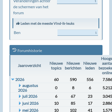
Veranderingen achter
1
de schermen van het
forum
Leden met de meeste Vind-ik-leuks
Ben
1
Forumhistorie
Hoogs
Nieuwe
Nieuwe
Nieuwe
aanta
Jaaroverzicht
topics
berichten
leden
bezoek
onlin
2026
60
590
556
7.58
augustus
0
8
6
5.21
2026
juli 2026
6
67
23
3.04
juni 2026
10
85
17
2.88
mei 2026
10
102
41
1.57