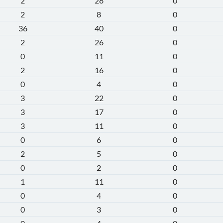
2
28
0
2
8
0
36
40
0
2
26
0
0
11
0
2
16
0
0
4
0
3
22
0
3
17
0
3
11
0
0
6
0
2
5
0
0
2
0
1
11
0
0
4
0
0
3
0