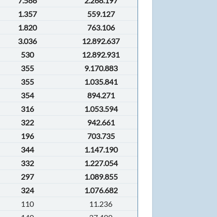
7.586
2.268.197
1.357
559.127
1.820
763.106
3.036
12.892.637
530
12.892.931
355
9.170.883
355
1.035.841
354
894.271
316
1.053.594
322
942.661
196
703.735
344
1.147.190
332
1.227.054
297
1.089.855
324
1.076.682
110
11.236