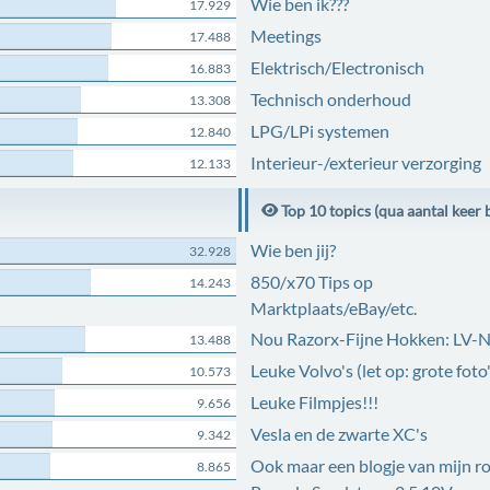
Wie ben ik???
17.929
Meetings
17.488
Elektrisch/Electronisch
16.883
Technisch onderhoud
13.308
LPG/LPi systemen
12.840
Interieur-/exterieur verzorging
12.133
Top 10 topics (qua aantal keer 
Wie ben jij?
32.928
850/x70 Tips op
14.243
Marktplaats/eBay/etc.
Nou Razorx-Fijne Hokken: LV-
13.488
Leuke Volvo's (let op: grote foto'
10.573
Leuke Filmpjes!!!
9.656
Vesla en de zwarte XC's
9.342
Ook maar een blogje van mijn r
8.865