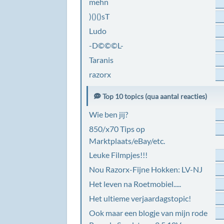
mehn
)()()sT
Ludo
-D©©©L-
Taranis
razorx
Top 10 topics (qua aantal reacties)
Wie ben jij?
850/x70 Tips op
Marktplaats/eBay/etc.
Leuke Filmpjes!!!
Nou Razorx-Fijne Hokken: LV-NJ
Het leven na Roetmobiel.....
Het ultieme verjaardagstopic!
Ook maar een blogje van mijn rode