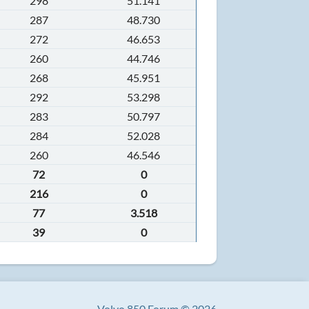
298
51.141
287
48.730
272
46.653
260
44.746
268
45.951
292
53.298
283
50.797
284
52.028
260
46.546
72
0
216
0
77
3.518
39
0
Volvo 850 Forum © 2026