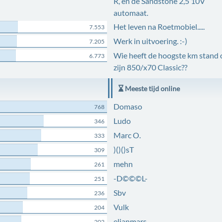
R, en de Sandstone 2,5 10V
automaat.
Het leven na Roetmobiel.....
7.553
Werk in uitvoering. :-)
7.205
Wie heeft de hoogste km stand 
6.773
zijn 850/x70 Classic??
Meeste tijd online
Domaso
768
Ludo
346
Marc O.
333
)()()sT
309
mehn
261
-D©©©L-
251
Sbv
236
Vulk
204
elianmars
202