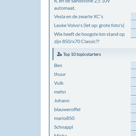
R, en de Sandstone 2,5 10V
automaat.
Vesla en de zwarte XC's
Leuke Volvo's (let op: grote foto's)
Wie heeft de hoogste km stand op
zijn 850/x70 Classic??
Top 10 topicstarters
Ben
thuur
Vulk
mehn
Johann
blauweroffel
mario850
Schnappi
Misha