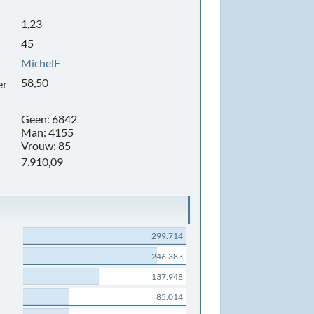
1,23
45
MichelF
58,50
er
Geen: 6842
Man: 4155
Vrouw: 85
7.910,09
299.714
246.383
137.948
85.014