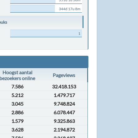
344d 17u 8m
euks
1
Hoogst aantal
Pageviews
bezoekers online
7.586
32.418.153
5.212
1.479.717
3.045
9.748.824
2.886
6.078.447
1.579
9.325.863
3.628
2.194.872