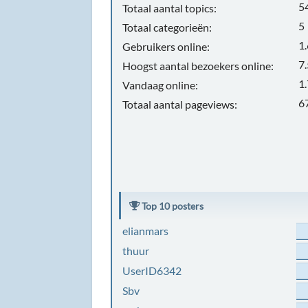
5
Totaal aantal topics:
5
Totaal categorieën:
1
Gebruikers online:
7
Hoogst aantal bezoekers online:
1
Vandaag online:
6
Totaal aantal pageviews:
Top 10 posters
elianmars
thuur
UserID6342
Sbv