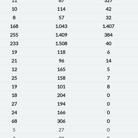
11
87
327
10
114
42
8
57
32
168
1.043
1.407
255
1.409
384
233
1.508
40
19
118
6
21
96
14
12
165
5
25
158
7
19
101
8
18
204
0
27
194
0
24
166
0
68
306
0
5
27
0