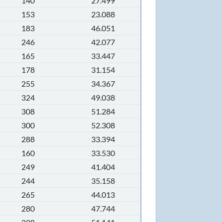
140
27.499
153
23.088
183
46.051
246
42.077
165
33.447
178
31.154
255
34.367
324
49.038
308
51.284
300
52.308
288
33.394
160
33.530
249
41.404
244
35.158
265
44.013
280
47.744