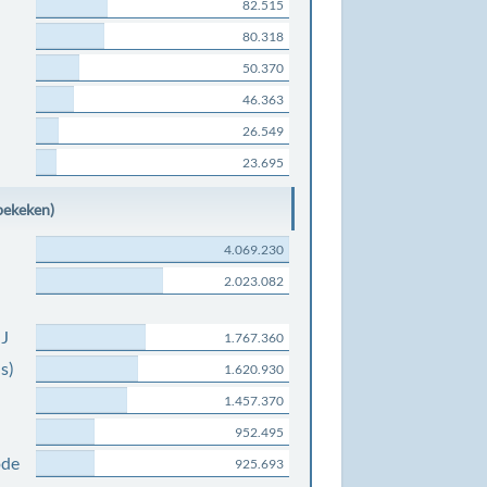
82.515
80.318
50.370
46.363
26.549
23.695
bekeken)
4.069.230
2.023.082
NJ
1.767.360
s)
1.620.930
1.457.370
952.495
ode
925.693