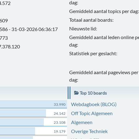
dag:
4.572
Gemiddeld aantal topics per dag:
Totaal aantal boards:
.609
Nieuwste lid:
.586 - 31-03-2026 06:36:17
Gemiddeld aantal leden online p
.773
dag:
7.378.120
Statistiek per geslacht:
Gemiddeld aantal pageviews per
dag:
Top 10 boards
Webdagboek (BLOG)
33.990
Off Topic Algemeen
24.142
Algemeen
23.108
Overige Techniek
19.179