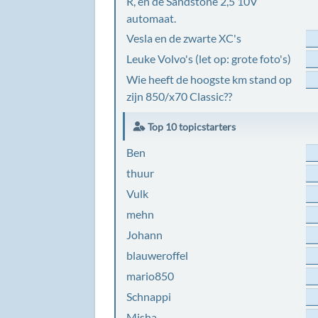
R, en de Sandstone 2,5 10V
automaat.
Vesla en de zwarte XC's
Leuke Volvo's (let op: grote foto's)
Wie heeft de hoogste km stand op
zijn 850/x70 Classic??
Top 10 topicstarters
Ben
thuur
Vulk
mehn
Johann
blauweroffel
mario850
Schnappi
Misha