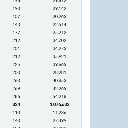
196
29.612
190
29.142
107
20.263
143
22.514
177
25.212
212
34.702
201
34.273
212
35.921
225
39.665
200
28.281
260
40.853
269
42.265
286
54.218
324
1.076.682
110
11.236
140
27.499