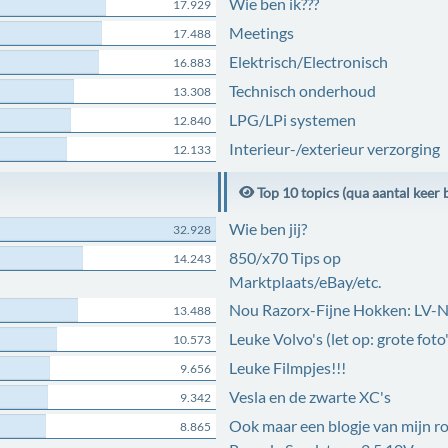
Wie ben ik???
17.929
Meetings
17.488
Elektrisch/Electronisch
16.883
Technisch onderhoud
13.308
LPG/LPi systemen
12.840
Interieur-/exterieur verzorging
12.133
Top 10 topics (qua aantal keer 
Wie ben jij?
32.928
850/x70 Tips op
14.243
Marktplaats/eBay/etc.
Nou Razorx-Fijne Hokken: LV-
13.488
Leuke Volvo's (let op: grote foto'
10.573
Leuke Filmpjes!!!
9.656
Vesla en de zwarte XC's
9.342
Ook maar een blogje van mijn r
8.865