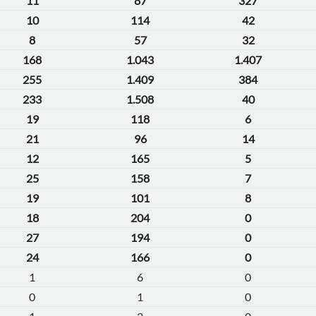
11
87
327
10
114
42
8
57
32
168
1.043
1.407
255
1.409
384
233
1.508
40
19
118
6
21
96
14
12
165
5
25
158
7
19
101
8
18
204
0
27
194
0
24
166
0
1
6
0
0
1
0