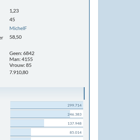
1,23
45
MichelF
58,50
er
Geen: 6842
Man: 4155
Vrouw: 85
7.910,80
299.714
246.383
137.948
85.014