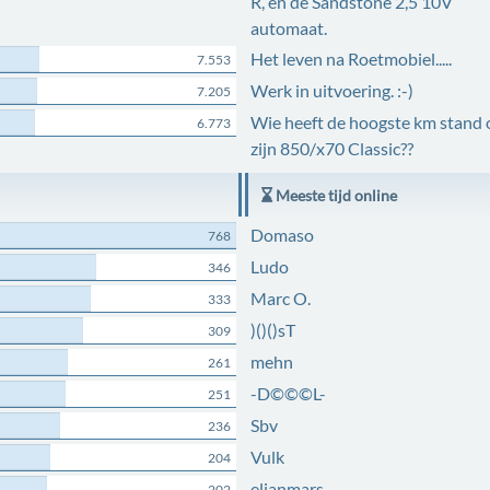
R, en de Sandstone 2,5 10V
automaat.
Het leven na Roetmobiel.....
7.553
Werk in uitvoering. :-)
7.205
Wie heeft de hoogste km stand 
6.773
zijn 850/x70 Classic??
Meeste tijd online
Domaso
768
Ludo
346
Marc O.
333
)()()sT
309
mehn
261
-D©©©L-
251
Sbv
236
Vulk
204
elianmars
202