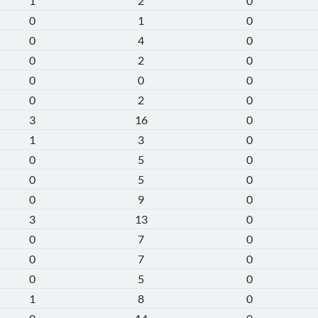
1
2
0
0
1
0
0
4
0
0
2
0
0
0
0
0
2
0
3
16
0
1
3
0
0
5
0
0
5
0
0
9
0
3
13
0
0
7
0
0
7
0
0
5
0
1
8
0