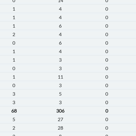
0
14
0
1
4
0
1
4
0
1
6
0
2
4
0
0
6
0
1
4
0
1
3
0
0
3
0
1
11
0
0
3
0
3
5
0
3
3
0
68
306
0
5
27
0
2
28
0