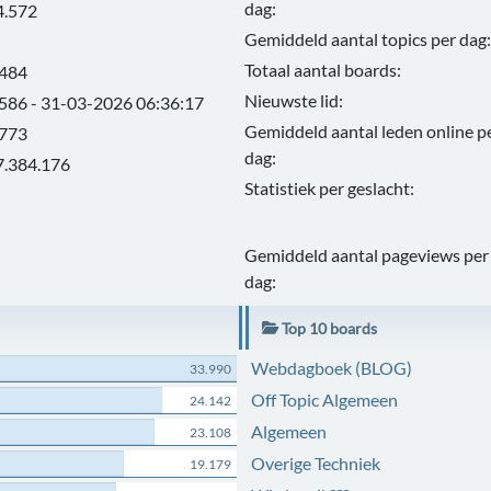
dag:
4.572
Gemiddeld aantal topics per dag:
Totaal aantal boards:
.484
Nieuwste lid:
.586 - 31-03-2026 06:36:17
Gemiddeld aantal leden online p
.773
dag:
7.384.176
Statistiek per geslacht:
Gemiddeld aantal pageviews per
dag:
Top 10 boards
Webdagboek (BLOG)
33.990
Off Topic Algemeen
24.142
Algemeen
23.108
Overige Techniek
19.179