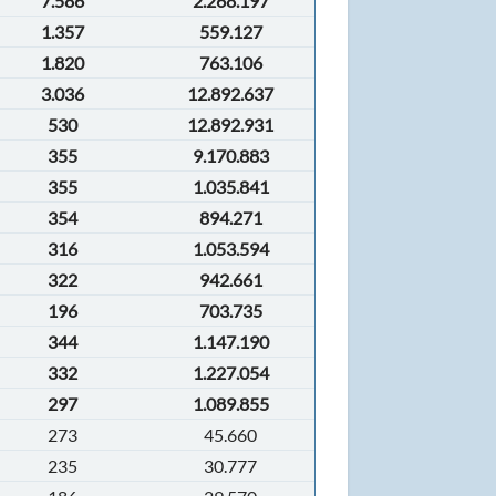
7.586
2.268.197
1.357
559.127
1.820
763.106
3.036
12.892.637
530
12.892.931
355
9.170.883
355
1.035.841
354
894.271
316
1.053.594
322
942.661
196
703.735
344
1.147.190
332
1.227.054
297
1.089.855
273
45.660
235
30.777