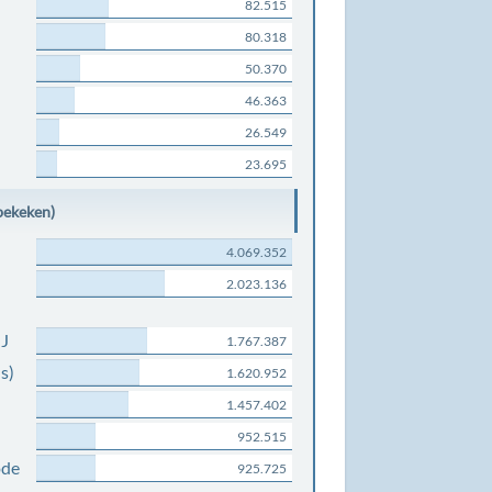
82.515
80.318
50.370
46.363
26.549
23.695
bekeken)
4.069.352
2.023.136
NJ
1.767.387
s)
1.620.952
1.457.402
952.515
ode
925.725