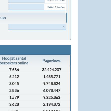
344d 17u 8m
euks
1
Hoogst aantal
Pageviews
bezoekers online
7.586
32.424.207
5.212
1.485.771
3.045
9.748.824
2.886
6.078.447
1.579
9.325.863
3.628
2.194.872