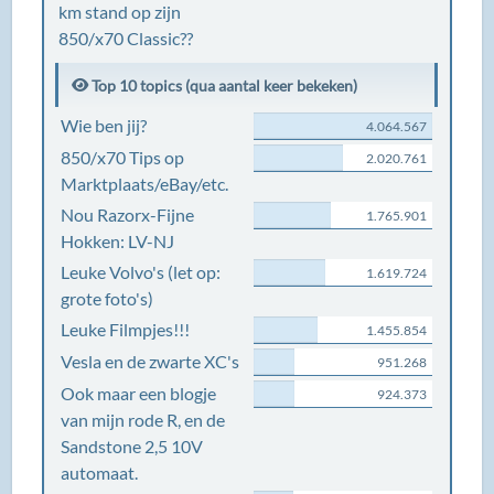
km stand op zijn
850/x70 Classic??
Top 10 topics (qua aantal keer bekeken)
Wie ben jij?
4.064.567
850/x70 Tips op
2.020.761
Marktplaats/eBay/etc.
Nou Razorx-Fijne
1.765.901
Hokken: LV-NJ
Leuke Volvo's (let op:
1.619.724
grote foto's)
Leuke Filmpjes!!!
1.455.854
Vesla en de zwarte XC's
951.268
Ook maar een blogje
924.373
van mijn rode R, en de
Sandstone 2,5 10V
automaat.