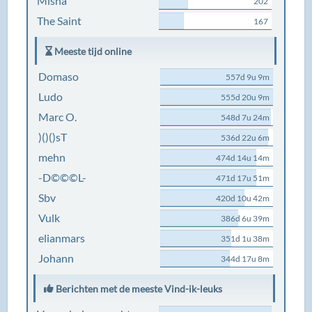
Misha
202
The Saint
167
Meeste tijd online
Domaso
557d 9u 9m
Ludo
555d 20u 9m
Marc O.
548d 7u 24m
)()()sT
536d 22u 6m
mehn
474d 14u 14m
-D©©©L-
471d 17u 51m
Sbv
420d 10u 42m
Vulk
386d 6u 39m
elianmars
351d 1u 38m
Johann
344d 17u 8m
Berichten met de meeste Vind-ik-leuks