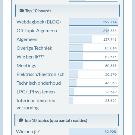
Top 10 boards
Webdagboek (BLOG)
299.714
Off Topic Algemeen
246.383
Algemeen
137.948
Overige Techniek
85.014
Wie ben ik???
82.515
Meetings
80.318
Elektrisch/Electronisch
50.370
Technisch onderhoud
46.363
LPG/LPi systemen
26.549
Interieur-/exterieur
23.695
verzorging
Top 10 topics (qua aantal reacties)
Wie ben jij?
32.928