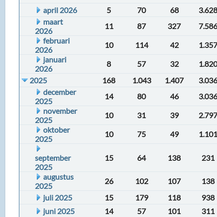
april 2026
5
70
68
3.62
maart
11
87
327
7.58
2026
februari
10
114
42
1.35
2026
januari
8
57
32
1.82
2026
2025
168
1.043
1.407
3.03
december
14
80
46
3.03
2025
november
10
31
39
2.79
2025
oktober
10
75
49
1.10
2025
september
15
64
138
231
2025
augustus
26
102
107
138
2025
juli 2025
15
179
118
938
juni 2025
14
57
101
311