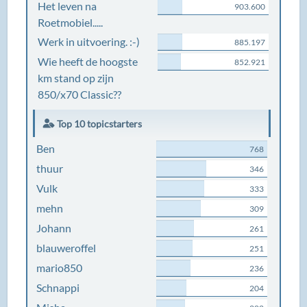
Het leven na
903.600
Roetmobiel.....
Werk in uitvoering. :-)
885.197
Wie heeft de hoogste
852.921
km stand op zijn
850/x70 Classic??
Top 10 topicstarters
Ben
768
thuur
346
Vulk
333
mehn
309
Johann
261
blauweroffel
251
mario850
236
Schnappi
204