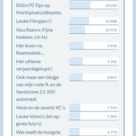
850/x70 Tips op
14.243
Marktplaats/eBay/etc.
Leuke Filmpjes!!!
13.488
Nou Razorx-Fijne
10.573
Hokken: LV-NJ
Het leven na
9.656
Roetmobiel.....
Het ultieme
9.342
verjaardagstopic!
Ook maar een blogje
8.865
van mijn rode R, en de
Sandstone 2,5 10V
automaat.
Vesla en de zwarte XC's
7.553
Leuke Volvo's (let op:
7.205
grote foto's)
Wie heeft de hoogste
6.773