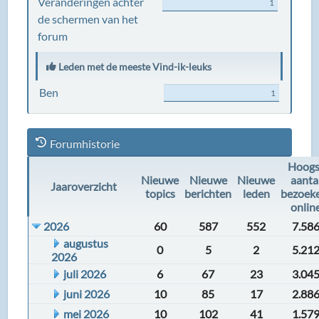
Veranderingen achter
1
de schermen van het
forum
Leden met de meeste Vind-ik-leuks
Ben
1
Forumhistorie
Hoogs
Nieuwe
Nieuwe
Nieuwe
aanta
Jaaroverzicht
topics
berichten
leden
bezoek
onlin
2026
60
587
552
7.58
augustus
0
5
2
5.21
2026
juli 2026
6
67
23
3.04
juni 2026
10
85
17
2.88
mei 2026
10
102
41
1.57