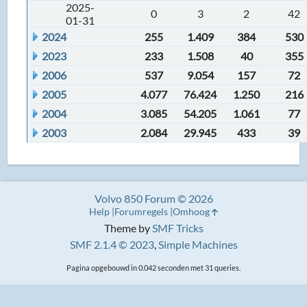
2025-
0
3
2
42
01-31
2024
255
1.409
384
530
2023
233
1.508
40
355
2006
537
9.054
157
72
2005
4.077
76.424
1.250
216
2004
3.085
54.205
1.061
77
2003
2.084
29.945
433
39
Volvo 850 Forum © 2026
Help
Forumregels
Omhoog
Theme by
SMF Tricks
SMF 2.1.4 © 2023
,
Simple Machines
Pagina opgebouwd in 0.042 seconden met 31 queries.