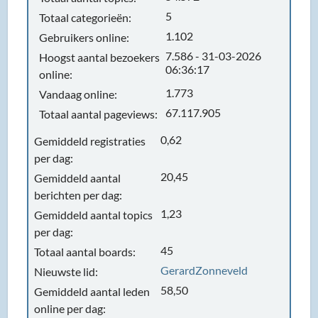
5
Totaal categorieën:
1.102
Gebruikers online:
7.586 - 31-03-2026
Hoogst aantal bezoekers
06:36:17
online:
1.773
Vandaag online:
67.117.905
Totaal aantal pageviews:
0,62
Gemiddeld registraties
per dag:
20,45
Gemiddeld aantal
berichten per dag:
1,23
Gemiddeld aantal topics
per dag:
45
Totaal aantal boards:
GerardZonneveld
Nieuwste lid:
58,50
Gemiddeld aantal leden
online per dag: