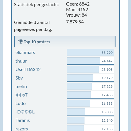
Geen: 6842
Statistiek per geslacht:
Man: 4152
Vrouw: 84
7.879,54
Gemiddeld aantal
pageviews per dag:
Top 10 posters
elianmars
33.990
thuur
24.142
UserID6342
23.108
Sbv
19.179
mehn
17.929
)()()sT
17.488
Ludo
16.883
-D©©©L-
13.308
Taranis
12.840
razorx
12.133