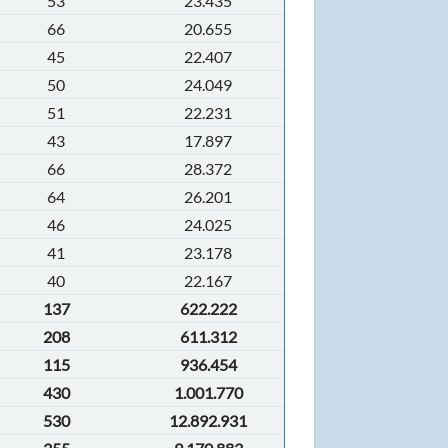
53
23.435
66
20.655
45
22.407
50
24.049
51
22.231
43
17.897
66
28.372
64
26.201
46
24.025
41
23.178
40
22.167
137
622.222
208
611.312
115
936.454
430
1.001.770
530
12.892.931