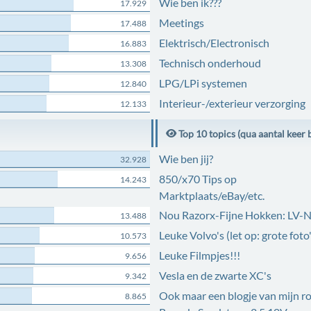
Wie ben ik???
17.929
Meetings
17.488
Elektrisch/Electronisch
16.883
Technisch onderhoud
13.308
LPG/LPi systemen
12.840
Interieur-/exterieur verzorging
12.133
Top 10 topics (qua aantal keer 
Wie ben jij?
32.928
850/x70 Tips op
14.243
Marktplaats/eBay/etc.
Nou Razorx-Fijne Hokken: LV-
13.488
Leuke Volvo's (let op: grote foto'
10.573
Leuke Filmpjes!!!
9.656
Vesla en de zwarte XC's
9.342
Ook maar een blogje van mijn r
8.865