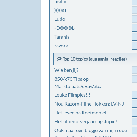
mehn
)()()sT
Ludo
-D©©©L-
Taranis
razorx
Top 10 topics (qua aantal reacties)
Wie ben jij?
850/x70 Tips op
Marktplaats/eBay/etc.
Leuke Filmpjes!!!
Nou Razorx-Fijne Hokken: LV-NJ
Het leven na Roetmobiel.....
Het ultieme verjaardagstopic!
Ook maar een blogje van mijn rode