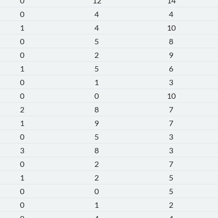
0
12
14
0
4
4
1
4
10
0
5
8
0
2
9
1
5
6
0
1
3
0
0
10
2
8
7
1
9
7
0
5
3
3
8
3
0
2
7
1
2
5
0
0
5
0
1
2