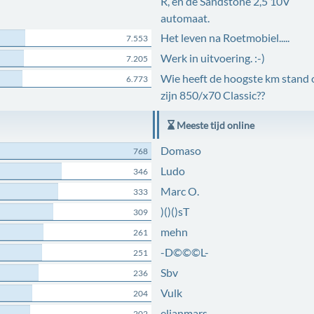
R, en de Sandstone 2,5 10V
automaat.
Het leven na Roetmobiel.....
7.553
Werk in uitvoering. :-)
7.205
Wie heeft de hoogste km stand 
6.773
zijn 850/x70 Classic??
Meeste tijd online
Domaso
768
Ludo
346
Marc O.
333
)()()sT
309
mehn
261
-D©©©L-
251
Sbv
236
Vulk
204
elianmars
202