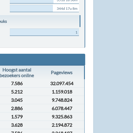
344d 17u 8m
euks
1
Hoogst aantal
Pageviews
bezoekers online
7.586
32.097.454
5.212
1.159.018
3.045
9.748.824
2.886
6.078.447
1.579
9.325.863
3.628
2.194.872