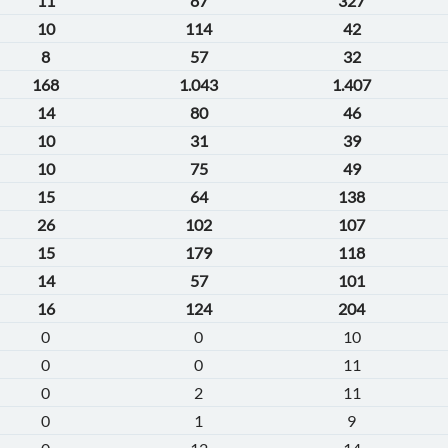
11
87
327
10
114
42
8
57
32
168
1.043
1.407
14
80
46
10
31
39
10
75
49
15
64
138
26
102
107
15
179
118
14
57
101
16
124
204
0
0
10
0
0
11
0
2
11
0
1
9