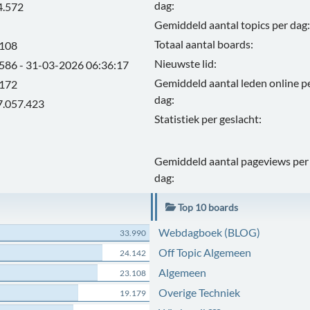
dag:
4.572
Gemiddeld aantal topics per dag:
Totaal aantal boards:
.108
Nieuwste lid:
.586 - 31-03-2026 06:36:17
Gemiddeld aantal leden online p
.172
dag:
7.057.423
Statistiek per geslacht:
Gemiddeld aantal pageviews per
dag:
Top 10 boards
Webdagboek (BLOG)
33.990
Off Topic Algemeen
24.142
Algemeen
23.108
Overige Techniek
19.179