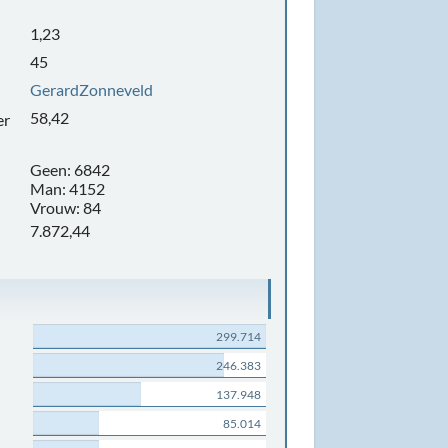
1,23
45
GerardZonneveld
58,42
er
Geen: 6842
Man: 4152
Vrouw: 84
7.872,44
299.714
246.383
137.948
85.014