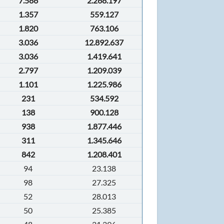
7.586
2.268.197
1.357
559.127
1.820
763.106
3.036
12.892.637
3.036
1.419.641
2.797
1.209.039
1.101
1.225.986
231
534.592
138
900.128
938
1.877.446
311
1.345.646
842
1.208.401
94
23.138
98
27.325
52
28.013
50
25.385