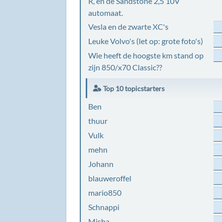
R, en de Sandstone 2,5 10V
automaat.
Vesla en de zwarte XC's
Leuke Volvo's (let op: grote foto's)
Wie heeft de hoogste km stand op
zijn 850/x70 Classic??
Top 10 topicstarters
Ben
thuur
Vulk
mehn
Johann
blauweroffel
mario850
Schnappi
Misha