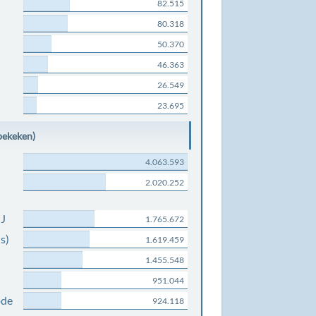
82.515
80.318
50.370
46.363
26.549
23.695
bekeken)
4.063.593
2.020.252
NJ
1.765.672
s)
1.619.459
1.455.548
951.044
ode
924.118