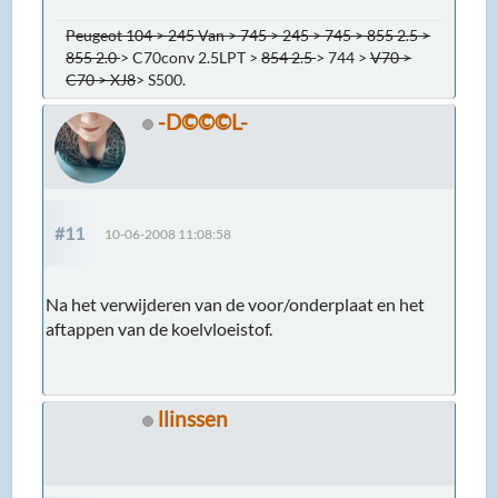
Peugeot 104 > 245 Van > 745 > 245 > 745 > 855 2.5 >
855 2.0
> C70conv 2.5LPT >
854 2.5
> 744 >
V70 >
C70 > XJ8
> S500.
-D©©©L-
#11
10-06-2008 11:08:58
Na het verwijderen van de voor/onderplaat en het
aftappen van de koelvloeistof.
llinssen