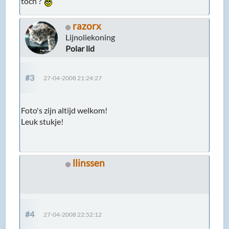
toch ?
razorx
Lijnoliekoning
Polar lid
#3
27-04-2008 21:24:27
Foto's zijn altijd welkom!
Leuk stukje!
llinssen
#4
27-04-2008 22:52:12