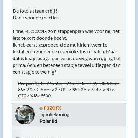
De foto's staan erbij !
Dank voor de reacties.
Enne, -D©©©L-, zo'n stappenplan was voor mij net
iets te kort door de bocht.
Ik heb eerst geprobeerd de multiriem weer te
installeren zonder de reservoirs los te halen. Maar
dat is knap lastig. Toen ze uit de weg waren, ging het
prima. Ach, en beter een stapje teveel uitleggen dan
een stapje te weinig?
Peugeot 104 > 245 Van > 745 > 245 > 745 > 855 2.5 >
855 2.0
> C70conv 2.5LPT >
854 2.5
> 744 >
V70 >
C70 > XJ8
> S500.
razorx
Lijnoliekoning
Polar lid