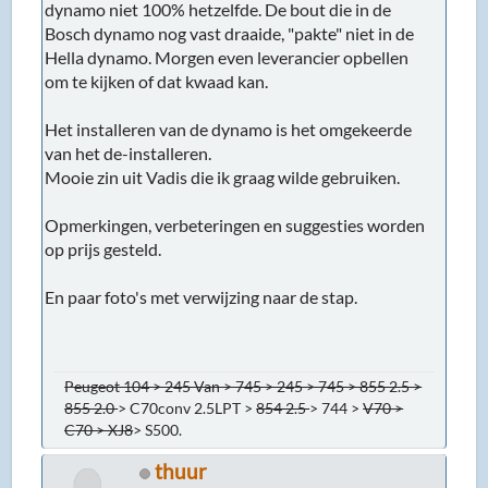
dynamo niet 100% hetzelfde. De bout die in de
Bosch dynamo nog vast draaide, "pakte" niet in de
Hella dynamo. Morgen even leverancier opbellen
om te kijken of dat kwaad kan.
Het installeren van de dynamo is het omgekeerde
van het de-installeren.
Mooie zin uit Vadis die ik graag wilde gebruiken.
Opmerkingen, verbeteringen en suggesties worden
op prijs gesteld.
En paar foto's met verwijzing naar de stap.
Peugeot 104 > 245 Van > 745 > 245 > 745 > 855 2.5 >
855 2.0
> C70conv 2.5LPT >
854 2.5
> 744 >
V70 >
C70 > XJ8
> S500.
thuur