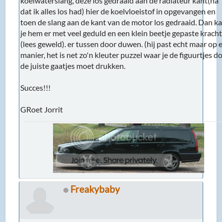
koelwaterslang, deze los gedraaid aan de radiateur kant(na
dat ik alles los had) hier de koelvloeistof in opgevangen en
toen de slang aan de kant van de motor los gedraaid. Dan k
je hem er met veel geduld en een klein beetje gepaste krach
(lees geweld). er tussen door duwen. (hij past echt maar op 
manier, het is net zo'n kleuter puzzel waar je de figuurtjes d
de juiste gaatjes moet drukken.
Succes!!!
GRoet Jorrit
Freakybaby