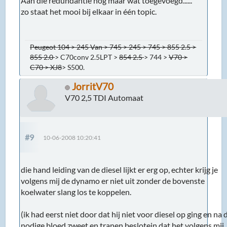
Aan die redundantie nog maar wat toegevoegd......
zo staat het mooi bij elkaar in één topic.
Peugeot 104 > 245 Van > 745 > 245 > 745 > 855 2.5 >
855 2.0
> C70conv 2.5LPT >
854 2.5
> 744 >
V70 >
C70 > XJ8
> S500.
JorritV70
V70 2,5 TDI Automaat
#9
10-06-2008 10:20:41
die hand leiding van de diesel lijkt er erg op, echter krijg je
volgens mij de dynamo er niet uit zonder de bovenste
koelwater slang los te koppelen.
(ik had eerst niet door dat hij niet voor diesel op ging en na 
nodige bloed zweet en tranen beslotejn dat het volgens mij