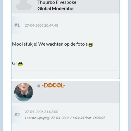
Thuurbo Fivespoke
Global Moderator
#1
27-04-2008 20:49:48
Mooi stukje! We wachten op de foto's
Gr
-D©©©L-
27-04-2008 21:02:00
#2
Laatste wijziging
: 27-04-2008 21:04:35 door -D©©©L-