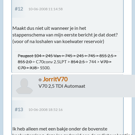
#12
10-06-2008 11:14:58
Maakt dus niet uit wanneer je in het
stappenschema van mijn eerste bericht je dat doet?
(voor of na loshalen van koelwater reservoir)
Peugeot 104 > 245 Van > 745 > 245 > 745 > 855 2.5 >
855 2.0
> C70conv 2.5LPT >
854 2.5
> 744 >
V70 >
C70 > XJ8
> S500.
JorritV70
V70 2,5 TDI Automaat
#13
10-06-2008 18:52:16
Ik heb alleen met een bakje onder de bovenste