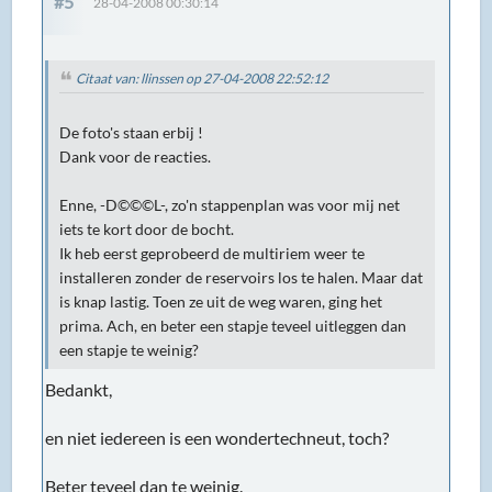
#5
28-04-2008 00:30:14
Citaat van: llinssen op 27-04-2008 22:52:12
De foto's staan erbij !
Dank voor de reacties.
Enne, -D©©©L-, zo'n stappenplan was voor mij net
iets te kort door de bocht.
Ik heb eerst geprobeerd de multiriem weer te
installeren zonder de reservoirs los te halen. Maar dat
is knap lastig. Toen ze uit de weg waren, ging het
prima. Ach, en beter een stapje teveel uitleggen dan
een stapje te weinig?
Bedankt,
en niet iedereen is een wondertechneut, toch?
Beter teveel dan te weinig.