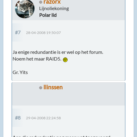
razorx
Lijnoliekoning
Polar lid
#7
28-04-2008 19:50:07
Ja enige redundantie is er wel op het forum.
Noem het maar RAID5.
Gr. Yits
llinssen
#8
29-04-2008 22:24:58