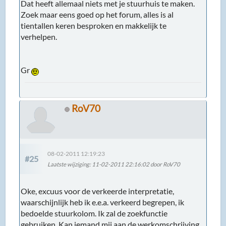
Dat heeft allemaal niets met je stuurhuis te maken.
Zoek maar eens goed op het forum, alles is al
tientallen keren besproken en makkelijk te
verhelpen.
Gr
RoV70
08-02-2011 12:19:23
#25
Laatste wijziging
: 11-02-2011 22:16:02 door RoV70
Oke, excuus voor de verkeerde interpretatie,
waarschijnlijk heb ik e.e.a. verkeerd begrepen, ik
bedoelde stuurkolom. Ik zal de zoekfunctie
gebruiken. Kan iemand mij aan de werkomschrijving