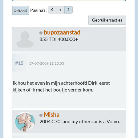
Pagina's
1
2
OMLAAG
Gebruikersacties
bupozaanstad
855 TDI 400.000+
#15
17-07-2009 11:13:53
Ik hou het even in mijn achterhoofd Dirk, eerst
kijken of ik met het boutje verder kom.
Misha
2004 C70: and my other car is a Volvo.