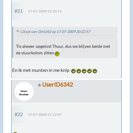
#21
17-07-2009 21:10:11
Citaat van: Dirk342 op 17-07-2009 20:22:57
Tis alweer opgelost Thuur, dus we blijven beide met
de stuurkolom zitten
En ik met munten in me knip
UserID6342
#22
17-07-2009 21:12:47